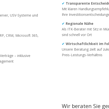
✔
Transparente Entschei
Mit klaren Handlungsempfehlu
Ihre Investitionsentscheidung
Server, USV-Systeme und
✔
Regionale Nähe
Als ITK-Berater mit Sitz in M
sind schnell vor Ort
ERP, CRM, Microsoft 365,
✔
Wirtschaftlichkeit im F
Unsere Beratung zielt auf zu
Preis-Leistungs-Verhältnis
Verträge – inklusive
nagement
Wir beraten Sie ge