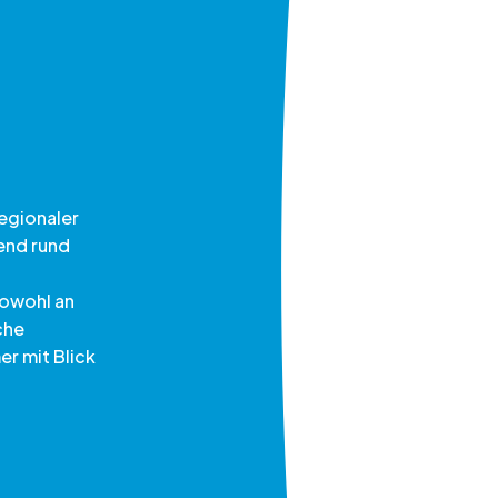
egionaler
end rund
 sowohl an
che
r mit Blick